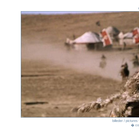
billeder / pictur
� cop