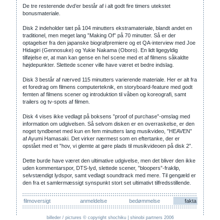
De tre resterende dvd’er består af i alt godt fire timers utekstet
bonusmateriale.
Disk 2 indeholder tæt på 104 minutters ekstramateriale, blandt andet en
traditionel, men meget lang ”Making Of” på 70 minutter. Så er der
optagelser fra den japanske biografpremiere og et QA-interview med Joe
Hidagiri (Gennosuke) og Yukie Nakama (Oboro). En lidt ligegyldig
tilføjelse er, at man kan gense en hel scene med et af filmens såkaldte
højdepunkter. Slettede scener ville have været et bedre indslag.
Disk 3 består af nærved 115 minutters varierende materiale. Her er alt fra
et foredrag om filmens computerteknik, en storyboard-feature med godt
femten af filmens scener og introduktion til våben og koreografi, samt
trailers og tv-spots af filmen.
Disk 4 vises ikke vedlagt på boksens ”proof of purchase”-omslag med
information om udgivelsen. Så selvom disken er en overraskelse, er den
noget tyndbenet med kun en fem minutters lang musikvideo, ”HEAVEN”
af Ayumi Hamasaki. Det virker nærmest som en eftertanke, der er
opstået med et ”hov, vi glemte at gøre plads til musikvideoen på disk 2”.
Dette burde have været den ultimative udgivelse, men det bliver den ikke
uden kommentarspor, DTS-lyd, slettede scener, ”bloopers”-fraklip,
selvstændigt lydspor, samt vedlagt soundtrack med mere. Til gengæld er
den fra et samlermæssigt synspunkt stort set ultimativt tilfredsstillende.
filmoversigt
anmeldelse
bedømmelse
fakta
billeder / pictures © copyright shochiku | shinobi partners 2006