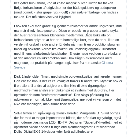
beskytter hun Oboro, ved at kaste magisk pulver i luften fra tasken.
Ifølge forhandleren af udgivelsen er der både guldstøv og badepulver
(med pomelo - stor grapefrugt - duft) i den sølv-emballage, der findes i
tasken. Det må tiden vise ved lejlighed.
I boksen skal man grave sig igennem reklamer for andre udgivelser, indtil
man når til tolv flotte postkort. Disse er opdelt i to grupper a seks styks,
der hver repræsenterer klanernes medlemmer. Både boksinfo og
forhandleren oplyser, at her er to hemmelige kort, men de er nu ikke en
verden til forskel fra de andre. Endelig når man til en produktionsbog, en
folder og boksens kerne: fire dvd’er i en udfoldelig digipack, illustreret
med filmens iøjefaldende landskaber. Eneste hage ved den store boks er,
at den mangler en lukkemekanisme i bokslåget (eksempelvis med
magneter, set praktisk på mange udgivelser fra koreanske
Cinema
Service
).
Disk 1 indeholder filmen, med simple og overskuelige, animerede menuer.
Den eneste bonus her er et udvalg af trailers til andre film. Mystisk nok er
fire trailers til andre af udgiverens film ikke direkte tilgængelige,
medmindre man analyserer disken på et system med dvd-drev. Her
optræder de som ”urefereret materiale”. Den slags påskeæg fra
udgiveren er normalt ikke nemt tilgængelige, men det virker som om, det
ikke var meningen, man skulle finde dette.
Selve filmen er i upåklagelig teknisk kvalitet. Manglende DTS-lyd borges
der for med et meget imponerende billede, der står klart og tydeligt, også
på moderne plasma og LCD HD-TV. Det ligner ”Superbit”-kvalitet, med et
optimeret billede specielt til high end-hjemmebiografer. Det tilhørende
Dolby Digital EX 6.1-lydspor yder fuldt ud billedet ære.