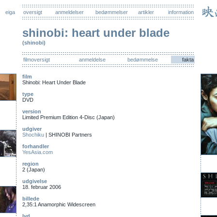
eiga
oversigt
anmeldelser
bedømmelser
artikler
information
shinobi: heart under blade
(shinobi)
filmoversigt
anmeldelse
bedømmelse
fakta
film
Shinobi: Heart Under Blade
type
DVD
version
Limited Premium Edition 4-Disc (Japan)
udgiver
Shochiku
| SHINOBI Partners
forhandler
YesAsia.com
region
2 (Japan)
udgivelse
18. februar 2006
billede
2,35:1 Anamorphic Widescreen
lyd