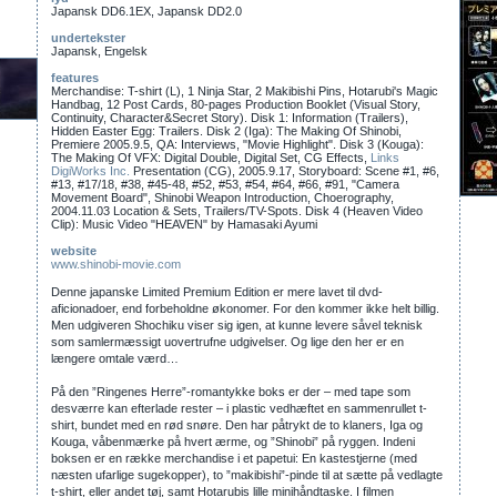
Japansk DD6.1EX, Japansk DD2.0
undertekster
Japansk, Engelsk
features
Merchandise: T-shirt (L), 1 Ninja Star, 2 Makibishi Pins, Hotarubi's Magic
Handbag, 12 Post Cards, 80-pages Production Booklet (Visual Story,
Continuity, Character&Secret Story). Disk 1: Information (Trailers),
Hidden Easter Egg: Trailers. Disk 2 (Iga): The Making Of Shinobi,
Premiere 2005.9.5, QA: Interviews, "Movie Highlight". Disk 3 (Kouga):
The Making Of VFX: Digital Double, Digital Set, CG Effects,
Links
DigiWorks Inc.
Presentation (CG), 2005.9.17, Storyboard: Scene #1, #6,
#13, #17/18, #38, #45-48, #52, #53, #54, #64, #66, #91, "Camera
Movement Board", Shinobi Weapon Introduction, Choerography,
2004.11.03 Location & Sets, Trailers/TV-Spots. Disk 4 (Heaven Video
Clip): Music Video "HEAVEN" by Hamasaki Ayumi
website
www.shinobi-movie.com
Denne japanske Limited Premium Edition er mere lavet til dvd-
aficionadoer, end forbeholdne økonomer. For den kommer ikke helt billig.
Men udgiveren Shochiku viser sig igen, at kunne levere såvel teknisk
som samlermæssigt uovertrufne udgivelser. Og lige den her er en
længere omtale værd…
På den ”Ringenes Herre”-romantykke boks er der – med tape som
desværre kan efterlade rester – i plastic vedhæftet en sammenrullet t-
shirt, bundet med en rød snøre. Den har påtrykt de to klaners, Iga og
Kouga, våbenmærke på hvert ærme, og ”Shinobi” på ryggen. Indeni
boksen er en række merchandise i et papetui: En kastestjerne (med
næsten ufarlige sugekopper), to ”makibishi”-pinde til at sætte på vedlagte
t-shirt, eller andet tøj, samt Hotarubis lille minihåndtaske. I filmen