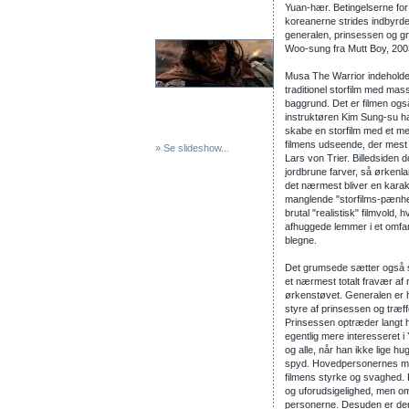
Yuan-hær. Betingelserne for 
koreanerne strides indbyrde
generalen, prinsessen og gr
Woo-sung fra Mutt Boy, 200
Musa The Warrior indeholder
traditionel storfilm med mas
baggrund. Det er filmen ogs
instruktøren Kim Sung-su ha
skabe en storfilm med et mere
filmens udseende, der mest af
» Se slideshow...
Lars von Trier. Billedsiden
jordbrune farver, så ørkenla
det nærmest bliver en karak
manglende "storfilms-pænh
brutal "realistisk" filmvold,
afhuggede lemmer i et omfan
blegne.
Det grumsede sætter også si
et nærmest totalt fravær af
ørkenstøvet. Generalen er h
styre af prinsessen og træffe
Prinsessen optræder langt h
egentlig mere interesseret i 
og alle, når han ikke lige h
spyd. Hovedpersonernes ma
filmens styrke og svaghed. 
og uforudsigelighed, men omv
personerne. Desuden er der