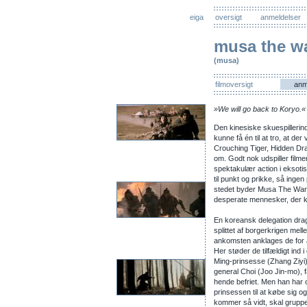
eiga
oversigt
anmeldelser
musa the wa
(musa)
filmoversigt
anm
»We will go back to Koryo.«
Den kinesiske skuespilleri
kunne få én til at tro, at de
Crouching Tiger, Hidden Drag
om. Godt nok udspiller filme
spektakulær action i eksot
til punkt og prikke, så inge
stedet byder Musa The Warri
desperate mennesker, der k
En koreansk delegation drage
splittet af borgerkrigen me
ankomsten anklages de for a
Her støder de tilfældigt ind
Ming-prinsesse (Zhang Ziyi)
general Choi (Joo Jin-mo), 
hende befriet. Men han har
prinsessen til at købe sig 
kommer så vidt, skal gruppe