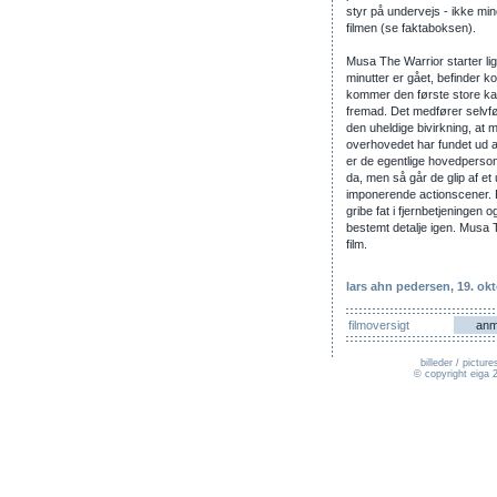
styr på undervejs - ikke mind
filmen (se faktaboksen).
Musa The Warrior starter lig
minutter er gået, befinder k
kommer den første store kam
fremad. Det medfører selvfø
den uheldige bivirkning, at m
overhovedet har fundet ud a
er de egentlige hovedpersone
da, men så går de glip af e
imponerende actionscener. F
gribe fat i fjernbetjeningen o
bestemt detalje igen. Musa 
film.
lars ahn pedersen
, 19. ok
filmoversigt
anm
billeder / pictu
© copyright eiga 2