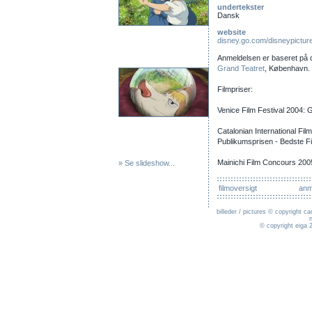
undertekster
Dansk
website
disney.go.com/disneypicture
Anmeldelsen er baseret på d
Grand Teatret
, København. 
Filmpriser:
Venice Film Festival 2004:
Catalonian International Film
Publikumsprisen - Bedste F
Mainichi Film Concours 200
» Se slideshow...
filmoversigt
anm
billeder / pictures © copyright ca
© copyright eiga 2