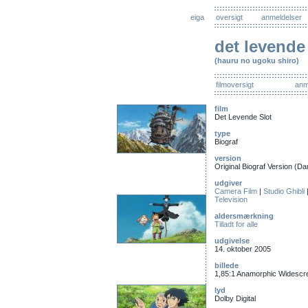
eiga
oversigt
anmeldelser
det levende
(hauru no ugoku shiro)
filmoversigt
anm
film
Det Levende Slot
type
Biograf
version
Original Biograf Version (D
udgiver
Camera Film
|
Studio Ghibli
Television
aldersmærkning
Tilladt for alle
udgivelse
14. oktober 2005
billede
1,85:1 Anamorphic Widescr
lyd
Dolby Digital