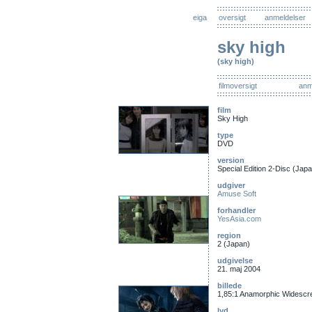
eiga
oversigt
anmeldelser
sky high
(sky high)
filmoversigt
anm
film
Sky High
type
DVD
version
Special Edition 2-Disc (Jap
udgiver
Amuse Soft
forhandler
YesAsia.com
region
2 (Japan)
udgivelse
21. maj 2004
billede
1,85:1 Anamorphic Widescr
lyd