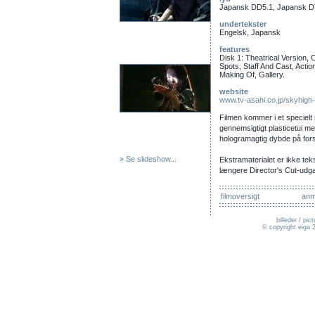
Japansk DD5.1, Japansk D
undertekster
Engelsk, Japansk
features
Disk 1: Theatrical Version,
Spots, Staff And Cast, Actio
Making Of, Gallery.
website
www.tv-asahi.co.jp/skyhigh
Filmen kommer i et specielt
gennemsigtigt plasticetui m
hologramagtig dybde på fors
» Se slideshow...
Ekstramaterialet er ikke teks
længere Director's Cut-udga
filmoversigt
anm
billeder / pi
© copyright eiga 2