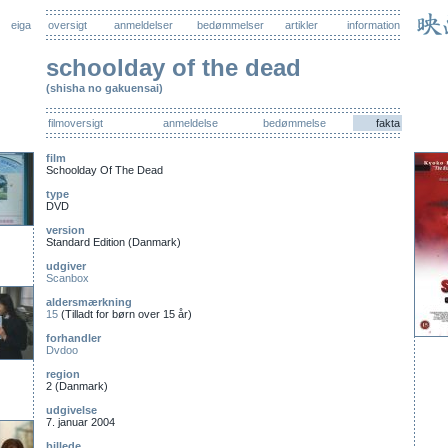
eiga
oversigt
anmeldelser
bedømmelser
artikler
information
schoolday of the dead
(shisha no gakuensai)
filmoversigt
anmeldelse
bedømmelse
fakta
film
Schoolday Of The Dead
type
DVD
version
Standard Edition (Danmark)
udgiver
Scanbox
aldersmærkning
15
(Tilladt for børn over 15 år)
forhandler
Dvdoo
region
2 (Danmark)
udgivelse
7. januar 2004
billede