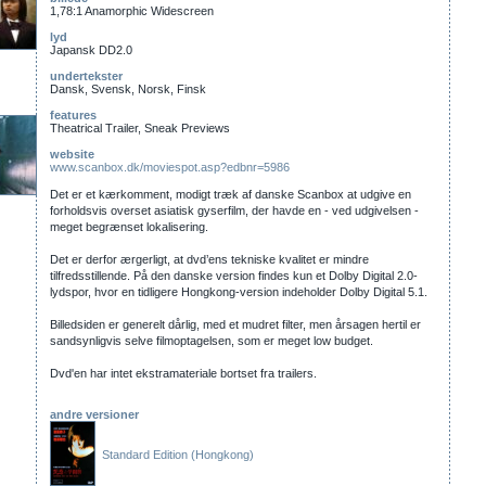
1,78:1 Anamorphic Widescreen
lyd
Japansk DD2.0
undertekster
Dansk, Svensk, Norsk, Finsk
features
Theatrical Trailer, Sneak Previews
website
www.scanbox.dk/moviespot.asp?edbnr=5986
Det er et kærkomment, modigt træk af danske Scanbox at udgive en
forholdsvis overset asiatisk gyserfilm, der havde en - ved udgivelsen -
meget begrænset lokalisering.
Det er derfor ærgerligt, at dvd’ens tekniske kvalitet er mindre
tilfredsstillende. På den danske version findes kun et Dolby Digital 2.0-
lydspor, hvor en tidligere Hongkong-version indeholder Dolby Digital 5.1.
Billedsiden er generelt dårlig, med et mudret filter, men årsagen hertil er
sandsynligvis selve filmoptagelsen, som er meget low budget.
Dvd'en har intet ekstramateriale bortset fra trailers.
andre versioner
Standard Edition (Hongkong)