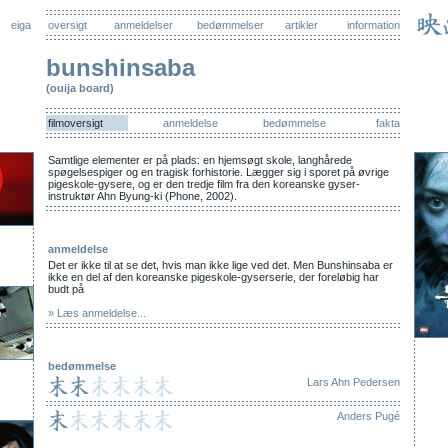
eiga
oversigt
anmeldelser
bedømmelser
artikler
information
bunshinsaba
(ouija board)
filmoversigt
anmeldelse
bedømmelse
fakta
Samtlige elementer er på plads: en hjemsøgt skole, langhårede
spøgelsespiger og en tragisk forhistorie. Lægger sig i sporet på øvrige
pigeskole-gysere, og er den tredje film fra den koreanske gyser-
instruktør Ahn Byung-ki (Phone, 2002).
anmeldelse
Det er ikke til at se det, hvis man ikke lige ved det. Men Bunshinsaba er
ikke en del af den koreanske pigeskole-gyserserie, der foreløbig har
budt på
» Læs anmeldelse...
bedømmelse
Lars Ahn Pedersen
Anders Pugé