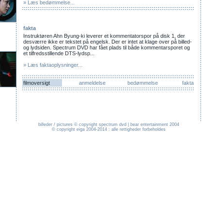
» Læs bedømmelse...
fakta
Instruktøren Ahn Byung-ki leverer et kommentatorspor på disk 1, der
desværre ikke er tekstet på engelsk. Der er intet at klage over på billed-
og lydsiden. Spectrum DVD har fået plads til både kommentarsporet og
et tilfredsstillende DTS-lydsp...
» Læs faktaoplysninger...
filmoversigt
anmeldelse
bedømmelse
fakta
billeder / pictures © copyright spectrum dvd | bear entertainment 2004
© copyright eiga 2004-2014 : alle rettigheder forbeholdes