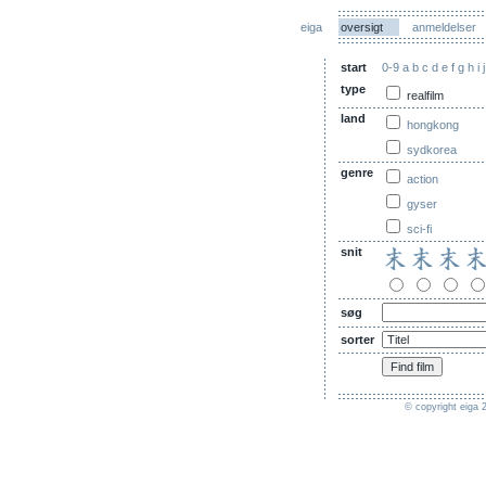
eiga
oversigt
anmeldelser
start
0-9
a
b
c
d
e
f
g
h
i
j
type
realfilm
land
hongkong
sydkorea
genre
action
gyser
sci-fi
snit
søg
sorter
© copyright eiga 2