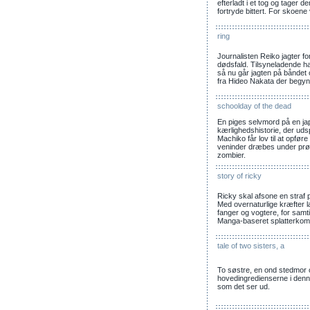
efterladt i et tog og tager 
fortryde bittert. For skoene
ring
Journalisten Reiko jagter fo
dødsfald. Tilsyneladende ha
så nu går jagten på båndet
fra Hideo Nakata der begyn
schoolday of the dead
En piges selvmord på en jap
kærlighedshistorie, der udsp
Machiko får lov til at opfø
veninder dræbes under prø
zombier.
story of ricky
Ricky skal afsone en straf p
Med overnaturlige kræfter 
fanger og vogtere, for samt
Manga-baseret splatterkome
tale of two sisters, a
To søstre, en ond stedmor 
hovedingredienserne i denne
som det ser ud.