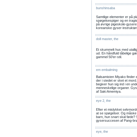
bunshinsaba
Samtlige elementer er på p
spøgelsespiger og en tragis
på øvrige pigeskole-gysere, 
koreanske gyser-instruktør
doll master, the
Et skummelt hus med utallige
ud. En håndfuld tåbelige g
gammel 50'er-stil.
em embalming
Balsamisten Miyako finder en
der i stedet er sket et mor
begiver hun sig ind i en un
menneskelige organer. Gys
af Saki Amemiya.
eye 2, the
Efter et mislykket selvmor
at se spøgelser. Og måsk
barn, hun snart skal føde? S
gysersuccesen af Pang-br
eye, the