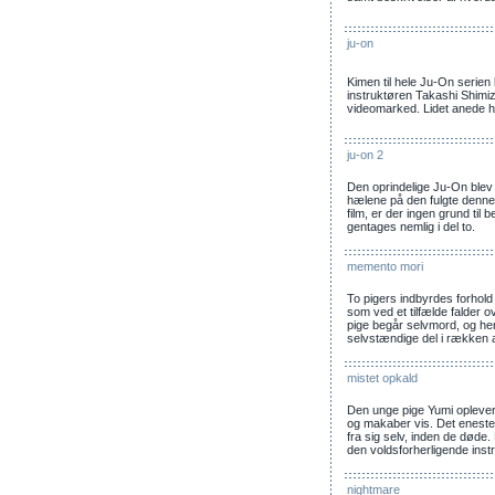
ju-on
Kimen til hele Ju-On serien
instruktøren Takashi Shimizu
videomarked. Lidet anede h
ju-on 2
Den oprindelige Ju-On blev 
hælene på den fulgte denne 
film, er der ingen grund til
gentages nemlig i del to.
memento mori
To pigers indbyrdes forhold
som ved et tilfælde falder 
pige begår selvmord, og he
selvstændige del i rækken 
mistet opkald
Den unge pige Yumi oplever
og makaber vis. Det eneste 
fra sig selv, inden de døde. 
den voldsforherligende inst
nightmare