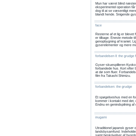
Mun har været blind næsten 
eksperimentel operation få
dog til at se væsentligt mer
blandt hende. Snigende gys
face
Resterne af et lig er blevet
er tilbage. Eneste metode til
genopbygning af kraniet. Lig
gyserelementer og mere mo
forbandelsen ll: the grudge 
Gyser-skuespilleren Kyoko 
forbandede hus. Kort efter 
at dø som fluer. Forbandels
film fra Takashi Shimizu.
forbandelsen: the grudge
Et spøgelseshus med en fo
kommer i kontakt med det, 
Endnu en genindspilning af 
inugami
Utraditionel japansk gyser 
landsbysamfund. Indeholde
samt beskrivelser af hvord