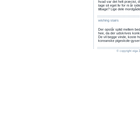
hvad var det helt præcist, d
tage sit eget liv for ni år s
tilbage? Lige dele mordgåd
wishing stairs
Der opstår splid mellem be
hee, da der udskrives konk
De vil begge vinde, koste hv
koreanske pigeskole-gyser
© copyright eiga 2