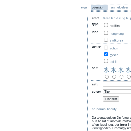
eiga
oversigt
anmeldelser
start
0-9
a
b
c
d
e
f
g
h
i
j
type
realfilm
land
hongkong
sydkorea
genre
action
gyser
sci-fi
snit
søg
sorter
ab-normal beauty
Da teenagepigen Jin fotografe
hun besat af morbide motiver
af en ligesindet, der fører i
virkeligheden. Drama/gyser