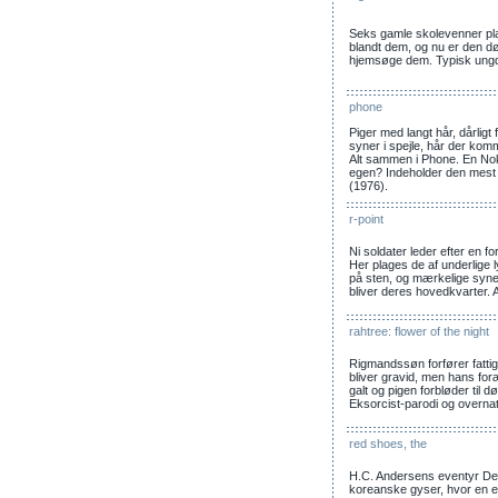
Seks gamle skolevenner pla
blandt dem, og nu er den dø
hjemsøge dem. Typisk ungd
phone
Piger med langt hår, dårligt
syner i spejle, hår der kom
Alt sammen i Phone. En Noki
egen? Indeholder den mest 
(1976).
r-point
Ni soldater leder efter en f
Her plages de af underlige l
på sten, og mærkelige syne
bliver deres hovedkvarter. 
rahtree: flower of the night
Rigmandssøn forfører fattig
bliver gravid, men hans foræ
galt og pigen forbløder til 
Eksorcist-parodi og overnat
red shoes, the
H.C. Andersens eventyr De
koreanske gyser, hvor en en