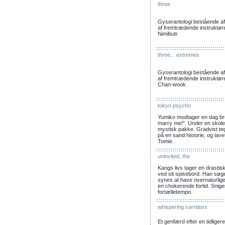
three
Gyserantologi bestående af tr
af fremtrædende instruktø
Nimibutr.
three... extremes
Gyserantologi bestående af tr
af fremtrædende instruktør
Chan-wook.
tokyo psycho
Yumiko modtager en dag bre
marry me!”. Under en skol
mystisk pakke. Gradvist teg
på en sand historie, og la
Tomie.
uninvited, the
Kangs livs tager en drastis
ved sit spisebord. Han søg
synes at have overnaturlige
en chokerende fortid. Snige
fortælletempo.
whispering corridors
Et genfærd efter en tidlige