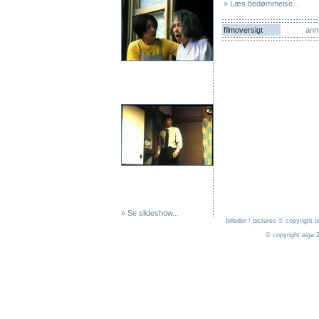
» Læs bedømmelse...
filmoversigt
anm
» Se slideshow...
billeder / pictures © copyright 
© copyright eiga 2