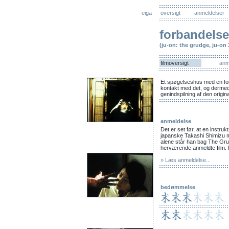
eiga
oversigt
anmeldelser
forbandelse
(ju-on: the grudge, ju-on 
filmoversigt
anm
Et spøgelseshus med en fo
kontakt med det, og dermed
genindspilning af den origin
anmeldelse
Det er set før, at en instruk
japanske Takashi Shimizu må
alene står han bag The Gru
herværende anmeldte film. 
» Læs anmeldelse...
bedømmelse